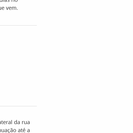
que vem.
teral da rua
nuação até a