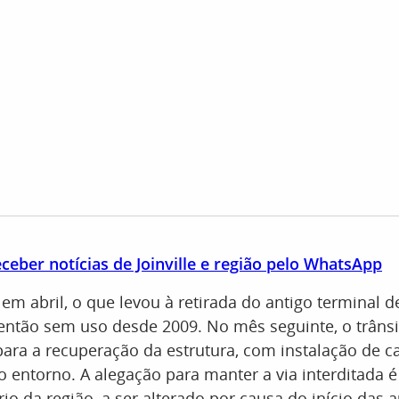
ceber notícias de Joinville e região pelo WhatsApp
m abril, o que levou à retirada do antigo terminal d
então sem uso desde 2009. No mês seguinte, o trânsi
ara a recuperação da estrutura, com instalação de c
 entorno. A alegação para manter a via interditada 
rio da região, a ser alterado por causa do início das 