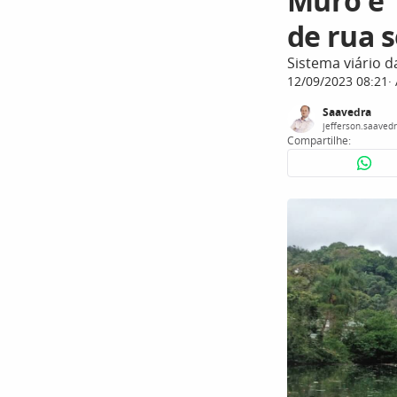
Muro é “
de rua 
Sistema viário d
12/09/2023 08:21
Saavedra
jefferson.saaved
Compartilhe: