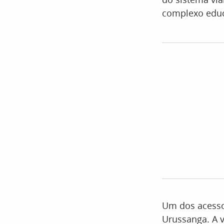
complexo educa
Um dos acessos
Urussanga. A v