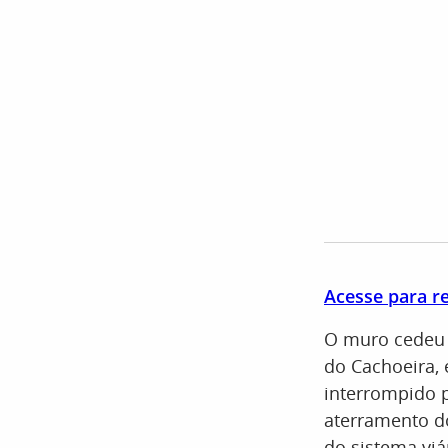
Acesse para re
O muro cedeu e
do Cachoeira, 
interrompido p
aterramento do
do sistema viá