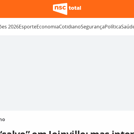
ções 2026
Esporte
Economia
Cotidiano
Segurança
Política
Saúd
no