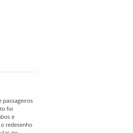
e passageiros
to foi
abos e
é o redesenho
aulas no