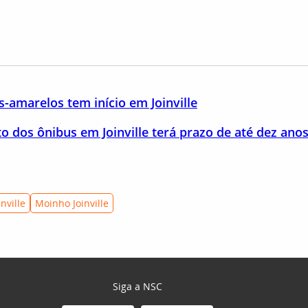
s-amarelos tem início em Joinville
o dos ônibus em Joinville terá prazo de até dez ano
inville
Moinho Joinville
Siga a NSC