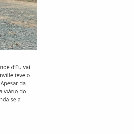
onde d’Eu vai
ville teve o
. Apesar da
a viário do
nda se a