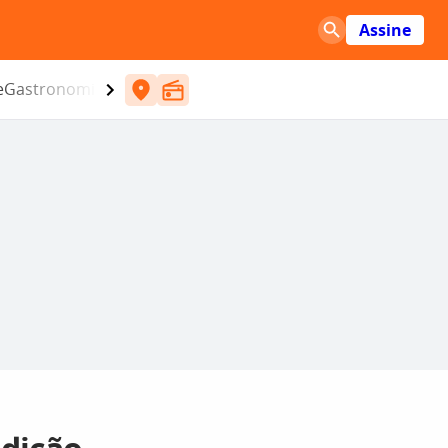
Assine
e
Gastronomia
Entretenimento
CBN
Atlântida SC