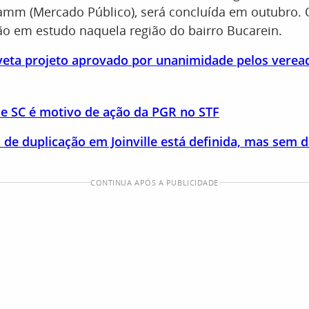
tamm (Mercado Público), será concluída em outubro. 
o em estudo naquela região do bairro Bucarein.
 veta projeto aprovado por unanimidade pelos verea
de SC é motivo de ação da PGR no STF
de duplicação em Joinville está definida, mas sem d
CONTINUA APÓS A PUBLICIDADE