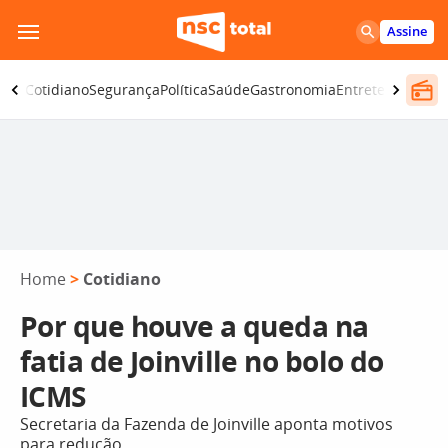
Pular
Assine
para
o
omia
Cotidiano
Segurança
Política
Saúde
Gastronomia
Entretenimento
conteúdo
Home
>
Cotidiano
Por que houve a queda na
fatia de Joinville no bolo do
ICMS
Secretaria da Fazenda de Joinville aponta motivos
para redução