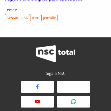
Temas:
Destaque AN
Icms
Joinville
Siga a NSC