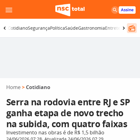
Pular
Assine
para
o
omia
Cotidiano
Segurança
Política
Saúde
Gastronomia
Entretenimento
conteúdo
Home
>
Cotidiano
Serra na rodovia entre RJ e SP
ganha etapa de novo trecho
na subida, com quatro faixas
Investimento nas obras é de R$ 1,5 bilhão
24/06/2026 07:28
Atualizada 24/06/2026 07:29