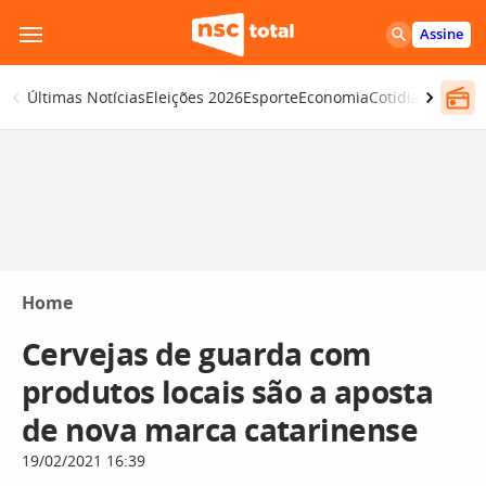
Pular
Assine
para
o
Últimas Notícias
Eleições 2026
Esporte
Economia
Cotidiano
Segur
conteúdo
Home
Cervejas de guarda com
produtos locais são a aposta
de nova marca catarinense
19/02/2021 16:39