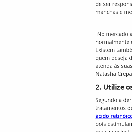
de ser respons
manchas e mel
“No mercado atu
normalmente e
Existem també
quem deseja d
atenda às suas
Natasha Crepal
2. Utilize 
Segundo a der
tratamentos d
ácido retinóic
pois estimula
mais sensível.