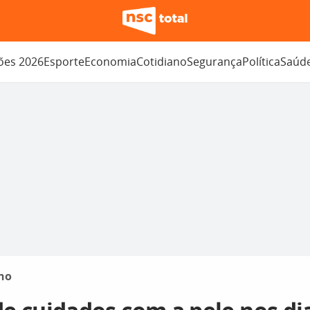
ções 2026
Esporte
Economia
Cotidiano
Segurança
Política
Saúd
no