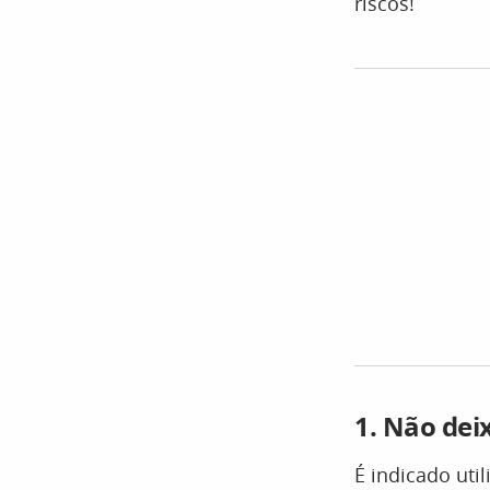
riscos!
1. Não deix
É indicado uti