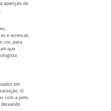
 a aparição de
.
es,
as e acneicas.
 cor, para
 um que
ologista
usados em
ransição. O
os com a pele,
, deixando