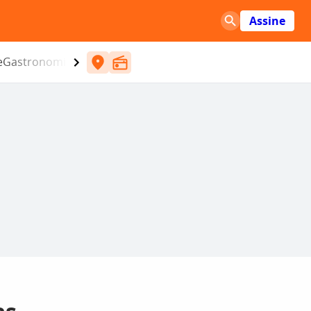
Assine
e
Gastronomia
Entretenimento
CBN
Atlântida SC