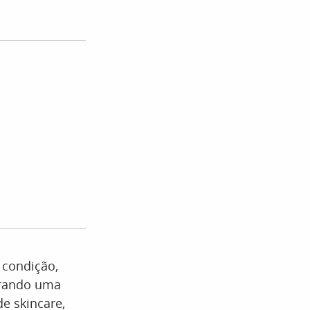
 condição,
erando uma
de skincare,