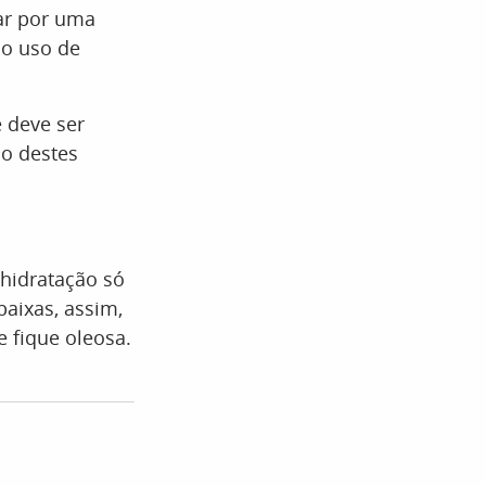
ar por uma
 o uso de
 deve ser
so destes
hidratação só
baixas, assim,
e fique oleosa.