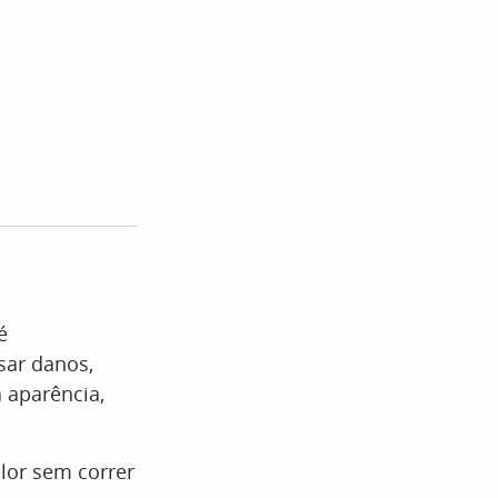
é
sar danos,
 aparência,
alor sem correr