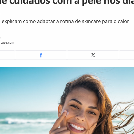
de cuidados com a pele nos di
s
 explicam como adaptar a rotina de skincare para o calor
e
icase.com