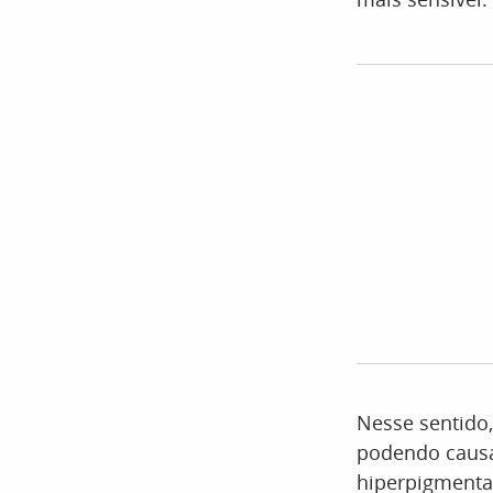
Nesse sentido,
podendo causa
hiperpigmentaç