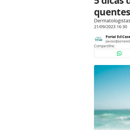
5 dicas 
quente
Dermatologistas
21/09/2023 16:30
Portal EdiCas
pautas@portaled
Compartilhe: