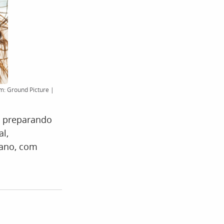
m: Ground Picture |
s preparando
al,
 ano, com