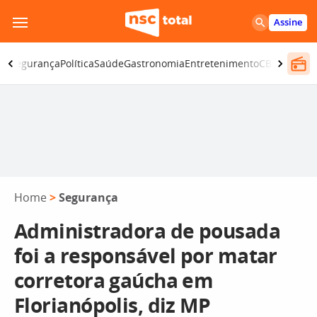
Pular
Assine
para
o
no
Segurança
Política
Saúde
Gastronomia
Entretenimento
CBN
Atlânti
conteúdo
Home
>
Segurança
Administradora de pousada
foi a responsável por matar
corretora gaúcha em
Florianópolis, diz MP