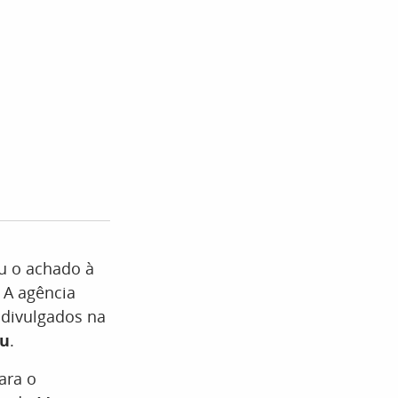
ou o achado à
. A agência
 divulgados na
ru
.
ara o