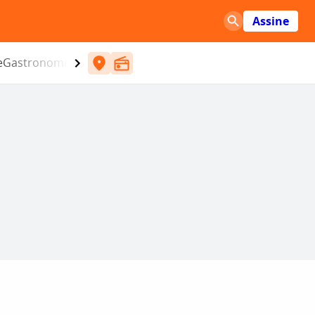
Assine
e
Gastronomia
Entretenimento
CBN
Atlântida SC