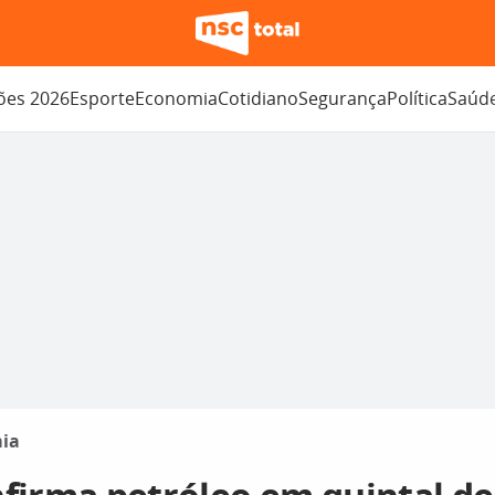
ções 2026
Esporte
Economia
Cotidiano
Segurança
Política
Saúd
ia