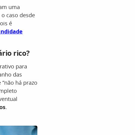
aram uma
a o caso desde
pois é
undidade
rio rico?
rativo para
manho das
 “não há prazo
ompleto
ventual
os
.