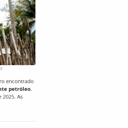
E)
uro encontrado
nte petróleo
.
e 2025. As