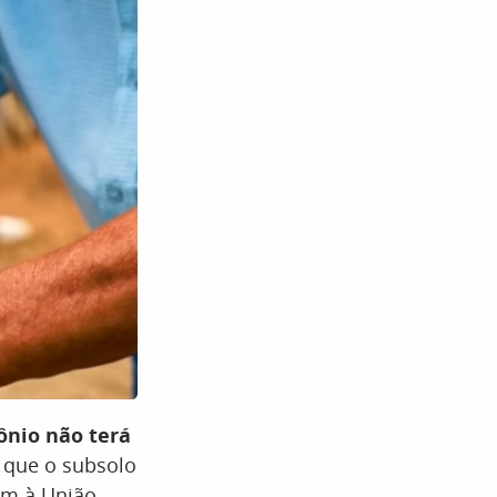
ônio não terá
a que o subsolo
em à União.