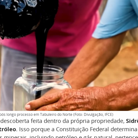
ós longo processo em Tabuleiro do Norte (Foto: Divulgação, IFCE)
escoberta feita dentro da própria propriedade,
Sidr
tróleo
. Isso porque a Constituição Federal determin
s minerais, incluindo petróleo e gás natural, pertenc