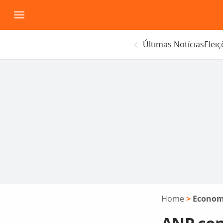
Pular
para
o
Últimas Notícias
Elei
conteúdo
Home
>
Econom