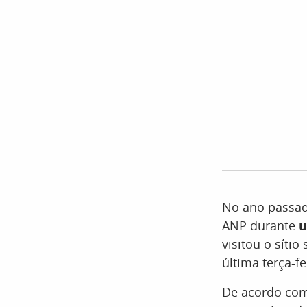
No ano passado
ANP durante
u
visitou o síti
última terça-f
De acordo com 