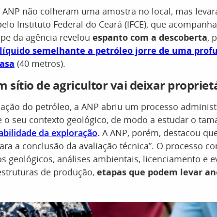
a ANP não colheram uma amostra no local, mas lev
pelo Instituto Federal do Ceará (IFCE), que acompanh
uipe da agência revelou
espanto com a descoberta
, 
líquido semelhante a petróleo jorre de uma prof
rasa
(40 metros).
 sítio de agricultor vai deixar proprietá
ação do petróleo, a ANP abriu um processo administ
 e o seu contexto geológico, de modo a estudar o ta
abilidade da exploração
.
A ANP, porém, destacou que
ara a conclusão da avaliação técnica”. O processo c
s geológicos, análises ambientais, licenciamento e e
estruturas de produção,
etapas que podem levar an