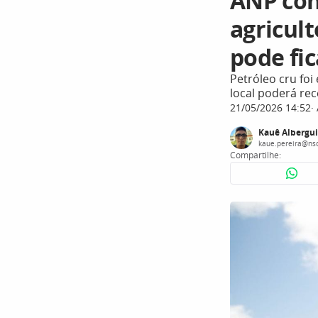
ANP con
agricult
pode fic
Petróleo cru foi
local poderá re
21/05/2026 14:52
Kauê Albergui
kaue.pereira@ns
Compartilhe: