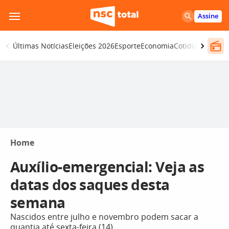
Pular
Assine
para
o
Últimas Notícias
Eleições 2026
Esporte
Economia
Cotidiano
Segur
conteúdo
Home
Auxílio-emergencial: Veja as
datas dos saques desta
semana
Nascidos entre julho e novembro podem sacar a
quantia até sexta-feira (14)