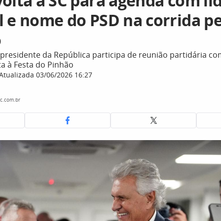
volta a SC para agenda com li
l e nome do PSD na corrida pe
o
presidente da República participa de reunião partidária co
ita à Festa do Pinhão
Atualizada 03/06/2026 16:27
c.com.br