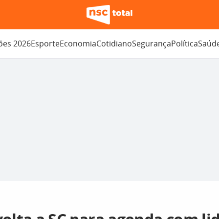
ções 2026
Esporte
Economia
Cotidiano
Segurança
Política
Saúd