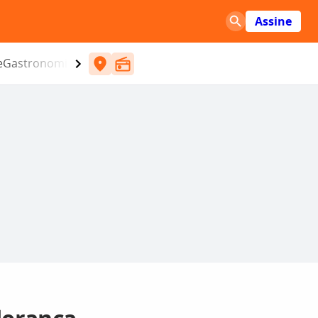
Assine
e
Gastronomia
Entretenimento
CBN
Atlântida SC