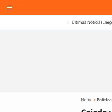
Pular
para
o
Últimas Notícias
Elei
conteúdo
Home
>
Política