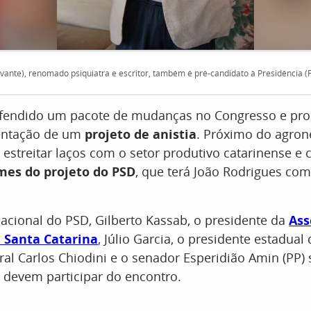
vante), renomado psiquiatra e escritor, também é pré-candidato à Presidência (F
fendido um pacote de mudanças no Congresso e pr
entação de um
projeto de anistia
. Próximo do agron
streitar laços com o setor produtivo catarinense e
mes do projeto do PSD
, que terá João Rodrigues com
acional do PSD, Gilberto Kassab, o presidente da
Ass
e Santa Catarina
, Júlio Garcia, o presidente estadua
al Carlos Chiodini e o senador Esperidião Amin (PP) 
 devem participar do encontro.