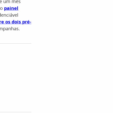
 de um mês
do
painel
denciável
re os dois pré-
campanhas.