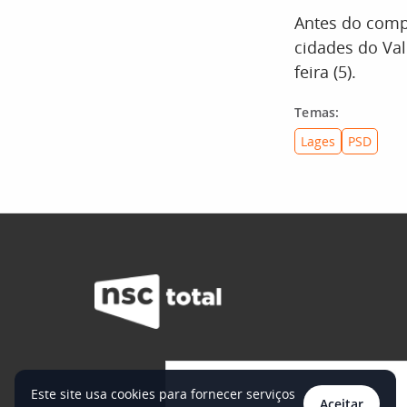
Antes do comp
cidades do Val
feira (5).
Temas:
Lages
PSD
Este site usa cookies para fornecer serviços
Aceitar