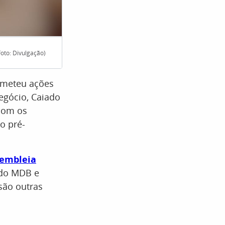
oto: Divulgação)
Cabo Daciolo (Mobiliza) também é pré-candi
ometeu ações
egócio, Caiado
 com os
o pré-
embleia
l do MDB e
são outras