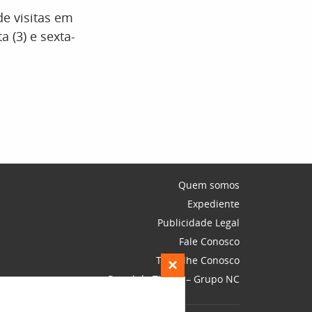
e visitas em
a (3) e sexta-
Quem somos
Expediente
Publicidade Legal
Fale Conosco
Trabalhe Conosco
×
Portal do Titular – Grupo NC