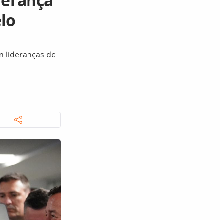
derança
lo
m lideranças do