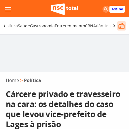
Pular
Assine
para
o
ça
Política
Saúde
Gastronomia
Entretenimento
CBN
Atlântida SC
conteúdo
Home
>
Política
Cárcere privado e travesseiro
na cara: os detalhes do caso
que levou vice-prefeito de
Lages à prisão