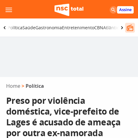
Pular
Assine
para
o
ança
Política
Saúde
Gastronomia
Entretenimento
CBN
Atlântida SC
conteúdo
Home
>
Política
Preso por violência
doméstica, vice-prefeito de
Lages é acusado de ameaça
por outra ex-namorada