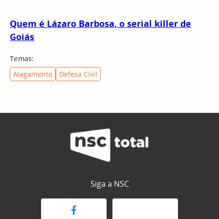
Quem é Lázaro Barbosa, o serial killer de
Goiás
Temas:
Alagamento
Defesa Civil
Siga a NSC