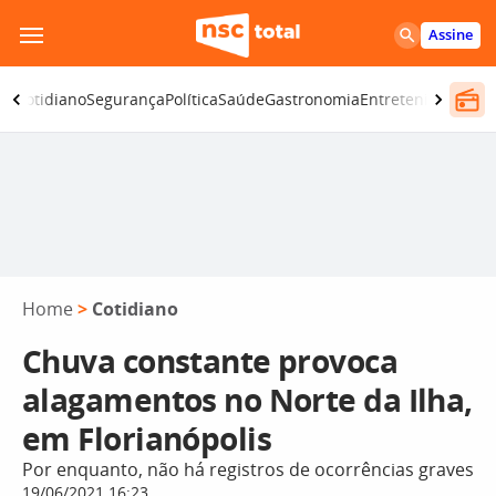
Pular
Assine
para
o
ia
Cotidiano
Segurança
Política
Saúde
Gastronomia
Entretenimento
C
conteúdo
Home
>
Cotidiano
Chuva constante provoca
alagamentos no Norte da Ilha,
em Florianópolis
Por enquanto, não há registros de ocorrências graves
19/06/2021 16:23