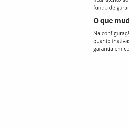
fundo de garan
O que mud
Na configuraç
quanto inativa
garantia em c