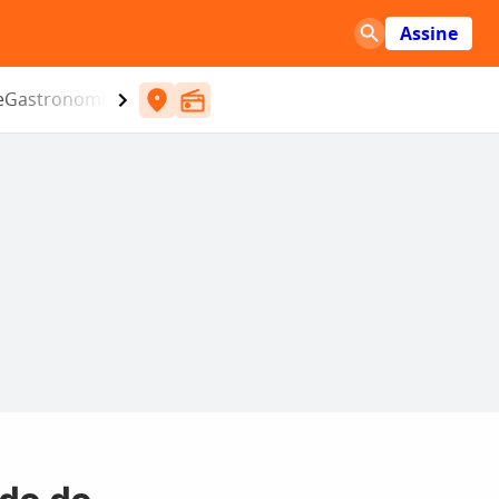
Assine
e
Gastronomia
Entretenimento
CBN
Atlântida SC