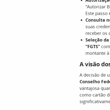
Autorizaçã
“Autorizar 
Este passo 
Consulta n
suas creden
receber os 
Seleção da
“FGTS”
como
montante à 
A visão dos
A decisão de ut
Conselho Fed
vantajosa quan
como cartão de
significativam