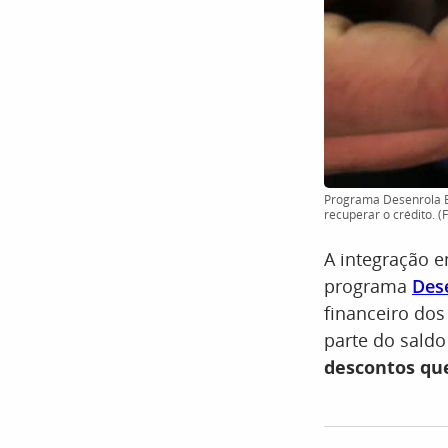
Programa Desenrola Br
recuperar o crédito. (F
A integração e
programa
Dese
financeiro dos
parte do sald
descontos qu