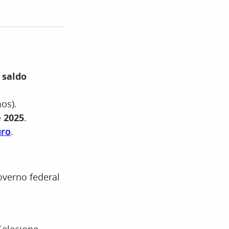
 saldo
os).
e 2025
.
uro
.
overno federal