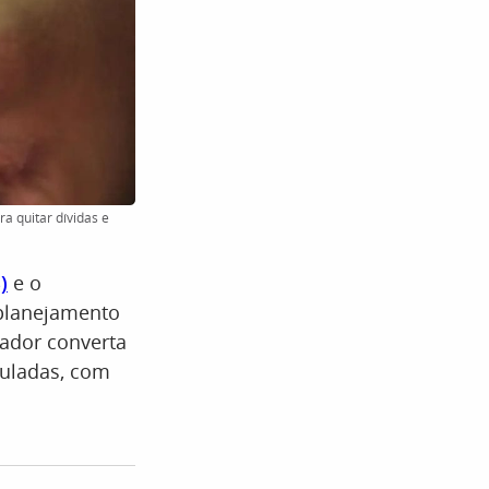
a quitar dívidas e
)
e o
 planejamento
hador converta
uladas, com