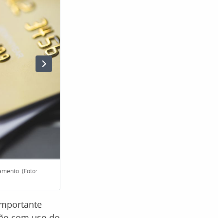
çamento. (Foto:
Dentro da plataforma, o sistema apresenta automatic
ofertas de desconto de até
importante
ção com uso do