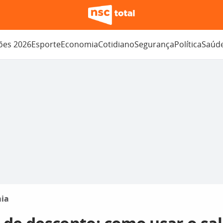
ções 2026
Esporte
Economia
Cotidiano
Segurança
Política
Saúd
ia