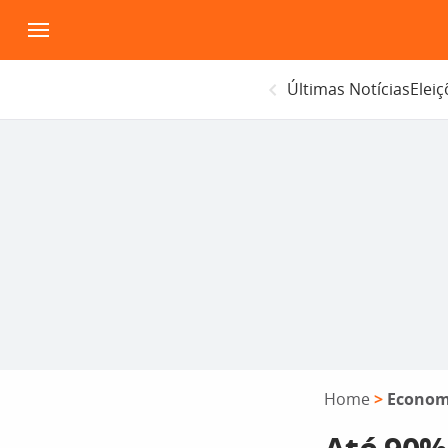
Pular
para
o
Últimas Notícias
Elei
conteúdo
Home
>
Econom