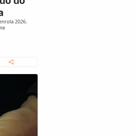
ldo do
a
enrola 2026.
ome