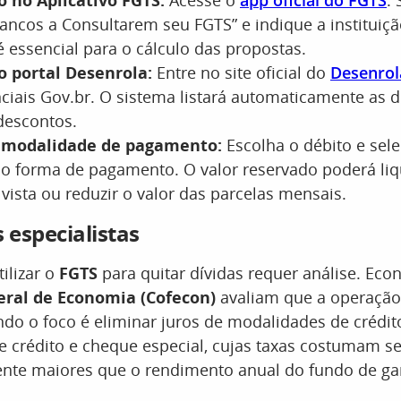
o no Aplicativo FGTS:
Acesse o
app oficial do FGTS
.
Bancos a Consultarem seu FGTS” e indique a instituiçã
é essencial para o cálculo das propostas.
o portal Desenrola:
Entre no site oficial do
Desenrol
ciais Gov.br. O sistema listará automaticamente as d
descontos.
 modalidade de pagamento:
Escolha o débito e sel
 forma de pagamento. O valor reservado poderá liq
vista ou reduzir o valor das parcelas mensais.
 especialistas
ilizar o
FGTS
para quitar dívidas requer análise. Eco
eral de Economia (Cofecon)
avaliam que a operação
do o foco é eliminar juros de modalidades de crédito
 crédito e cheque especial, cujas taxas costumam se
ente maiores que o rendimento anual do fundo de gar