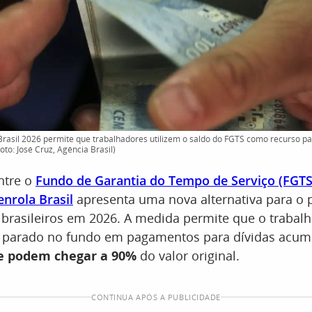
asil 2026 permite que trabalhadores utilizem o saldo do FGTS como recurso par
oto: José Cruz, Agência Brasil)
ntre o
Fundo de Garantia do Tempo de Serviço (FGTS
nrola Brasil
apresenta uma nova alternativa para o
 brasileiros em 2026. A medida permite que o trabal
o parado no fundo em pagamentos para dívidas acum
e podem chegar a 90%
do valor original.
CONTINUA APÓS A PUBLICIDADE