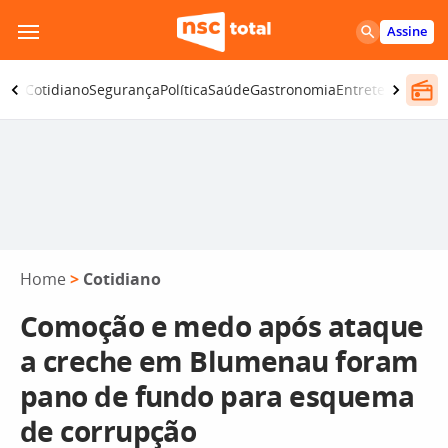
Pular
Assine
para
o
omia
Cotidiano
Segurança
Política
Saúde
Gastronomia
Entretenimento
conteúdo
Home
>
Cotidiano
Comoção e medo após ataque
a creche em Blumenau foram
pano de fundo para esquema
de corrupção