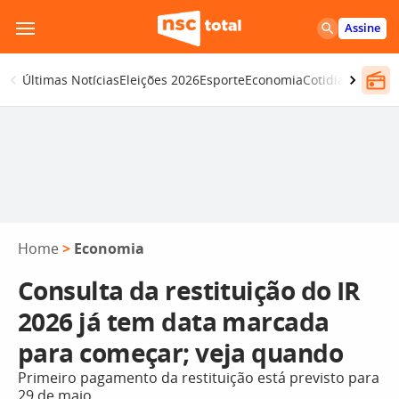
Pular
Assine
para
o
Últimas Notícias
Eleições 2026
Esporte
Economia
Cotidiano
Segur
conteúdo
Home
>
Economia
Consulta da restituição do IR
2026 já tem data marcada
para começar; veja quando
Primeiro pagamento da restituição está previsto para
29 de maio