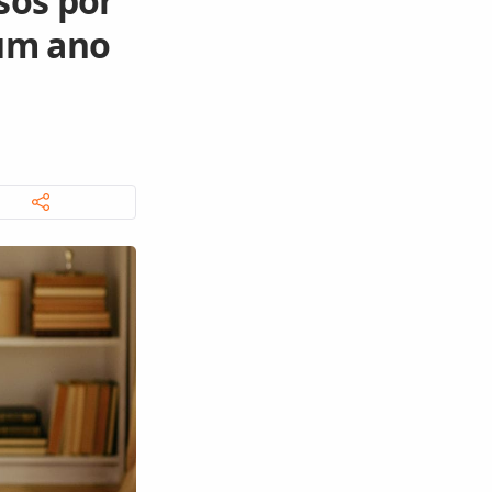
sos por
um ano