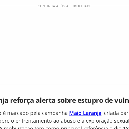
CONTINUA APÓS A PUBLICIDADE
ja reforça alerta sobre estupro de vul
o é marcado pela campanha
Maio Laranja
, criada pa
bre o enfrentamento ao abuso e à exploração sexual
A mobilização tem como principal referência o dia 18