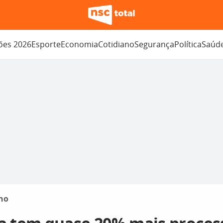
ções 2026
Esporte
Economia
Cotidiano
Segurança
Política
Saúd
no