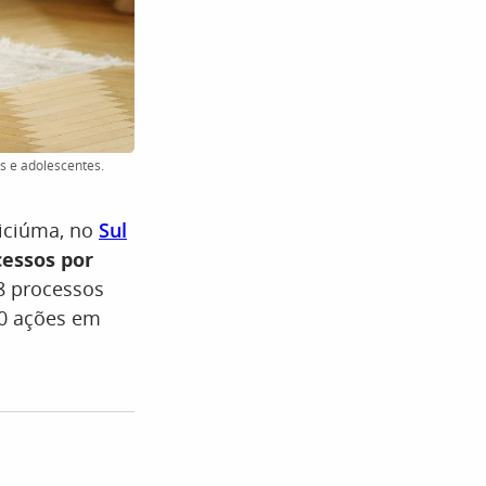
s e adolescentes.
riciúma, no
Sul
essos por
68 processos
00 ações em