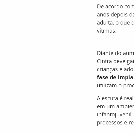
De acordo com
anos depois da
adulta, o que 
vítimas.
Diante do aum
Cintra deve ga
crianças e ad
fase de impl
utilizam o pro
A escuta é rea
em um ambient
infantojuvenil
processos e re