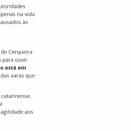
utoridades
 apenas na vida
 causados às
de Cerqueira
 para ouvir
o está em
 das varas que
 catarinense,
l
 agilidade aos