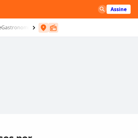
Assine
e
Gastronomia
Entretenimento
CBN
Atlântida SC