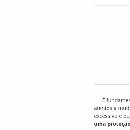
— É fundament
atentos a mud
excessivo e q
uma proteção