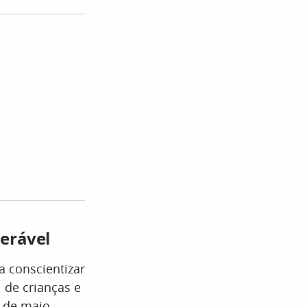
nerável
ra conscientizar
 de crianças e
 de maio,