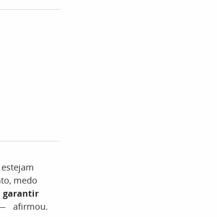
 estejam
nto, medo
 garantir
 — afirmou.