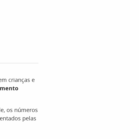
em crianças e
imento
ade, os números
sentados pelas