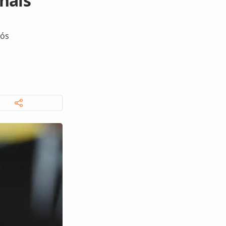
onais
pós