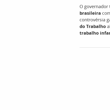
O governador t
brasileira
como
controvérsia 
do Trabalho
a
trabalho infa