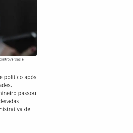
controversas e
e político após
ades,
mineiro passou
ideradas
istrativa de