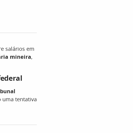
e salários em
ária mineira
,
federal
ibunal
 uma tentativa