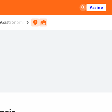
Assine
e
Gastronomia
Entretenimento
CBN
Atlântida SC