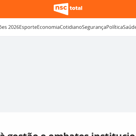
ções 2026
Esporte
Economia
Cotidiano
Segurança
Política
Saúd