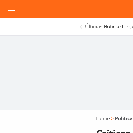
Pular
para
o
Últimas Notícias
Elei
conteúdo
Home
>
Política