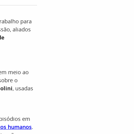
trabalho para
são, aliados
de
 em meio ao
sobre o
olini
, usadas
pisódios em
itos humanos
.