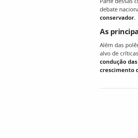
Parte dessas c
debate naciona
conservador
.
As princip
Além das polê
alvo de crític
condução das 
crescimento d