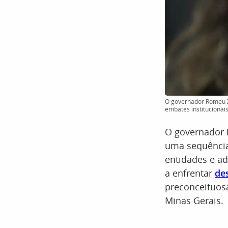
O governador Romeu Z
embates institucionai
O governador
uma sequência
entidades e ad
a enfrentar
de
preconceituosa
Minas Gerais.