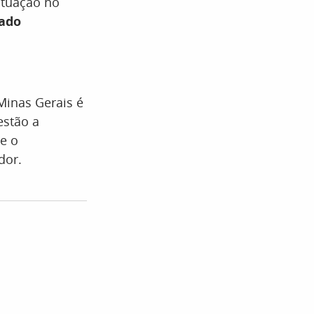
atuação no
rado
Minas Gerais é
estão a
e o
dor.