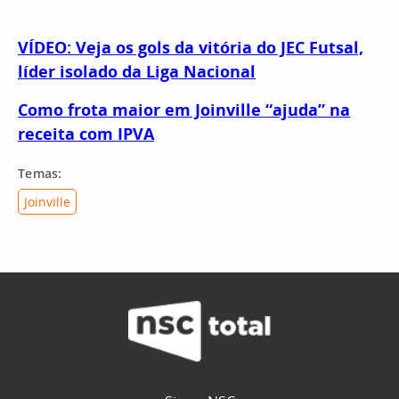
VÍDEO: Veja os gols da vitória do JEC Futsal,
líder isolado da Liga Nacional
Como frota maior em Joinville “ajuda” na
receita com IPVA
Temas:
Joinville