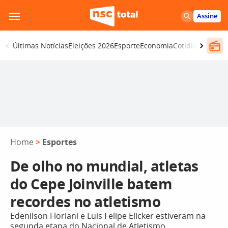
Pular
Assine
para
o
Últimas Notícias
Eleições 2026
Esporte
Economia
Cotidiano
Segur
conteúdo
Home
>
Esportes
De olho no mundial, atletas
do Cepe Joinville batem
recordes no atletismo
Edenilson Floriani e Luis Felipe Elicker estiveram na
segunda etapa do Nacional de Atletismo