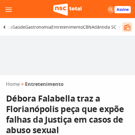
Pular
Assine
para
o
olítica
Saúde
Gastronomia
Entretenimento
CBN
Atlântida SC
conteúdo
Home
>
Entretenimento
Débora Falabella traz a
Florianópolis peça que expõe
falhas da Justiça em casos de
abuso sexual