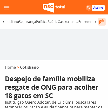
Pular
Assine
para
o
ia
Cotidiano
Segurança
Política
Saúde
Gastronomia
Entretenimento
C
conteúdo
Home
>
Cotidiano
Despejo de família mobiliza
resgate de ONG para acolher
18 gatos em SC
Instituição Quero Adotar, de Criciúma, busca lares
temporários, ração e ajuda financeira para manter os