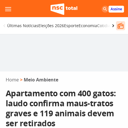
Pular
Assine
para
o
Últimas Notícias
Eleições 2026
Esporte
Economia
Cotidiano
Segur
conteúdo
Home
>
Meio Ambiente
Apartamento com 400 gatos:
laudo confirma maus-tratos
graves e 119 animais devem
ser retirados