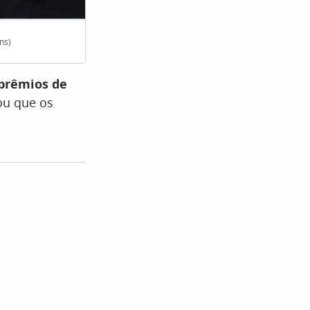
ns)
Solicitação deve ser fe
prêmios de
u que os