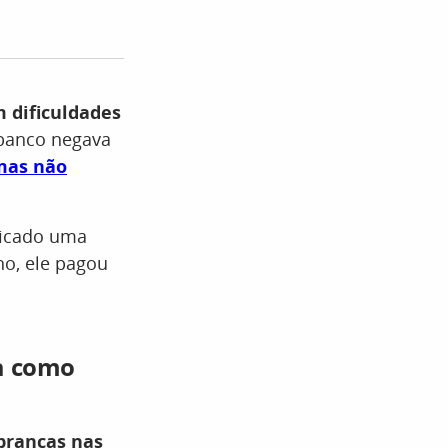
 dificuldades
 banco negava
mas não
ficado uma
no, ele pagou
ja como
obranças nas