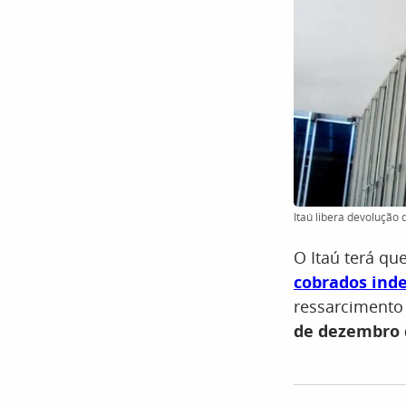
Itaú libera devolução 
O Itaú terá qu
cobrados ind
ressarcimento 
de dezembro 