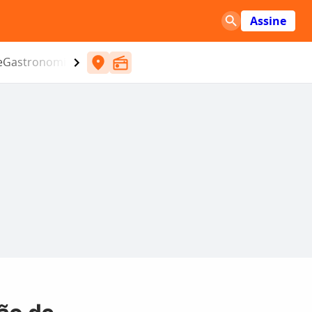
Assine
e
Gastronomia
Entretenimento
CBN
Atlântida SC