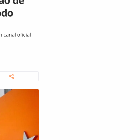
ção de
odo
canal oficial