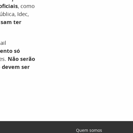
ficiais
, como
blica, Idec,
isam ter
ail
ento só
tes.
Não serão
 devem ser
Quem somos