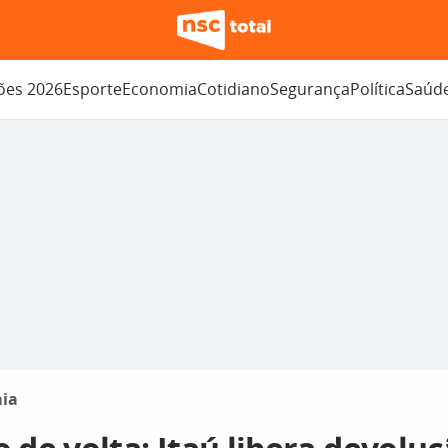
ções 2026
Esporte
Economia
Cotidiano
Segurança
Política
Saúd
ia