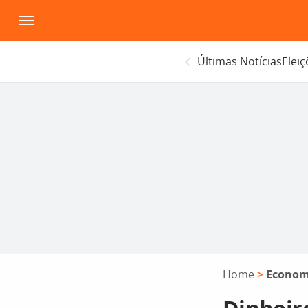
Pular
para
o
Últimas Notícias
Elei
conteúdo
Home
>
Econom