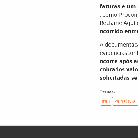
faturas e um
, como Procon,
Reclame Aqui o
ocorrido entr
A documentaçã
evidenciascon
ocorre após a
cobrados valo
solicitadas s
Temas:
Itaú
Painel NSC