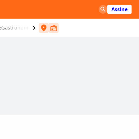
Assine
e
Gastronomia
Entretenimento
CBN
Atlântida SC