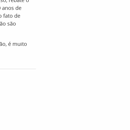
so, rebate o
0 anos de
o fato de
não são
ão, é muito