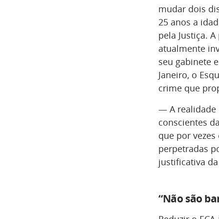
mudar dois dis
25 anos a ida
pela Justiça. 
atualmente in
seu gabinete 
Janeiro, o Es
crime que pro
— A realidade
conscientes da
que por vezes
perpetradas po
justificativa 
“Não são ba