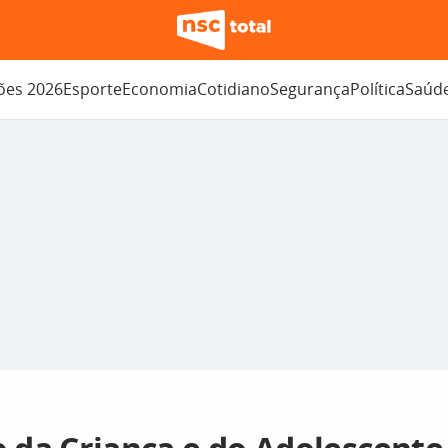
ções 2026
Esporte
Economia
Cotidiano
Segurança
Política
Saúd