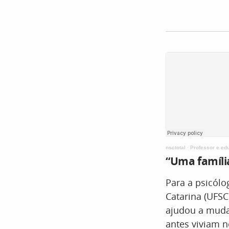
nsctotal
·
Professor e ed
“Uma famíli
Para a psicólo
Catarina (UFSC
ajudou a mudar
antes viviam 