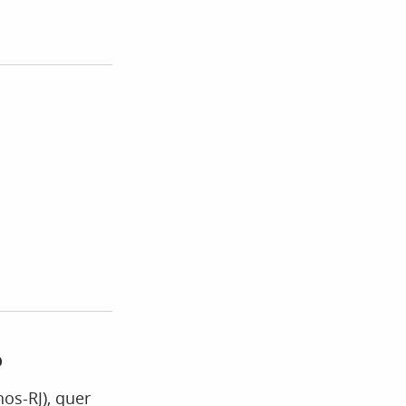
o
os-RJ), quer