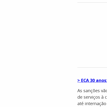
> ECA 30 anos
As sanções vã
de serviços à 
até internaçã