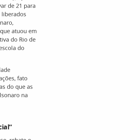
var de 21 para
 liberados
onaro,
 que atuou em
iva do Rio de
escola do
dade
ções, fato
as do que as
olsonaro na
ial”