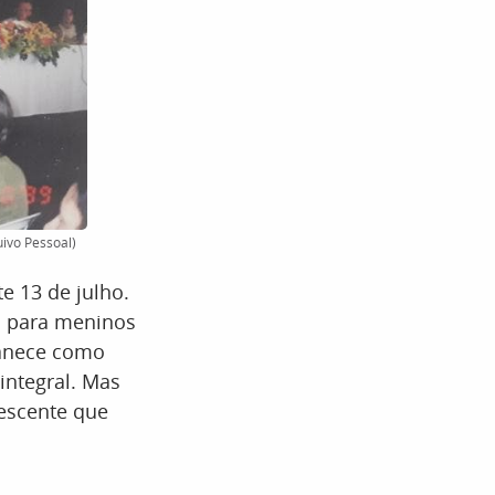
uivo Pessoal)
e 13 de julho.
es para meninos
manece como
integral. Mas
escente que