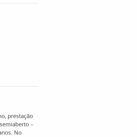
no, prestação
 semiaberto –
anos. No