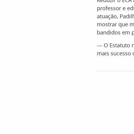
Reduzir o ECA 
professor e ed
atuação, Padil
mostrar que m
bandidos em p
— O Estatuto n
mais sucesso 