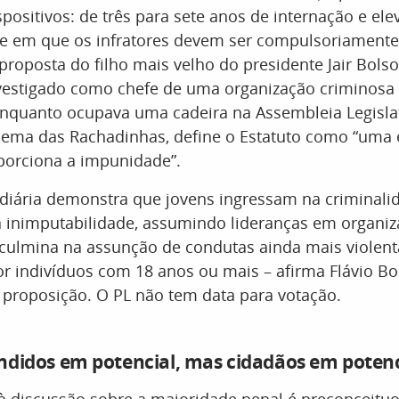
positivos: de três para sete anos de internação e ele
de em que os infratores devem ser compulsoriamente
A proposta do filho mais velho do presidente Jair Bols
vestigado como chefe de uma organização criminosa
enquanto ocupava uma cadeira na Assembleia Legislat
quema das Rachadinhas, define o Estatuto como “uma 
porciona a impunidade”.
 diária demonstra que jovens ingressam na criminali
 inimputabilidade, assumindo lideranças em organiza
 culmina na assunção de condutas ainda mais violent
r indivíduos com 18 anos ou mais – afirma Flávio B
da proposição. O PL não tem data para votação.
ndidos em potencial, mas cidadãos em potenc