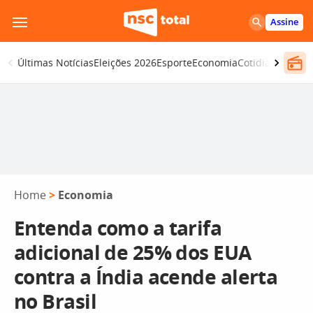
Pular
Assine
para
o
Últimas Notícias
Eleições 2026
Esporte
Economia
Cotidiano
Segur
conteúdo
Home
>
Economia
Entenda como a tarifa
adicional de 25% dos EUA
contra a Índia acende alerta
no Brasil