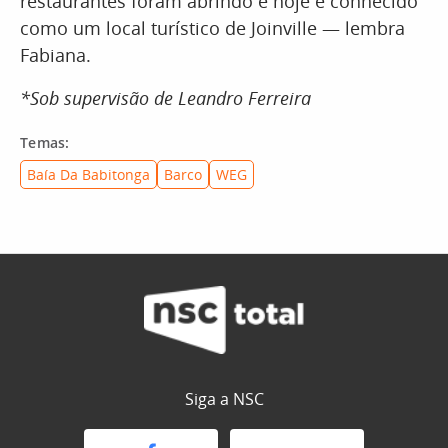
restaurantes foram abrindo e hoje é conhecido
como um local turístico de Joinville — lembra
Fabiana.
*Sob supervisão de Leandro Ferreira
Temas:
Baía Da Babitonga
Barco
WEG
Siga a NSC