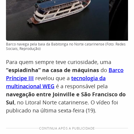
Barco navega pela baía da Babitonga no Norte catarinense (Foto: Redes
Sociais, Reprodução)
Para quem sempre teve curiosidade, uma
“espiadinha” na casa de máquinas
do
Barco
Príncipe III
revelou que a
tecnologia da
multinacional WEG
é a responsável pela
navegação entre Joinville e São Francisco do
Sul
, no Litoral Norte catarinense. O vídeo foi
publicado na última sexta-feira (19).
CONTINUA APÓS A PUBLICIDADE