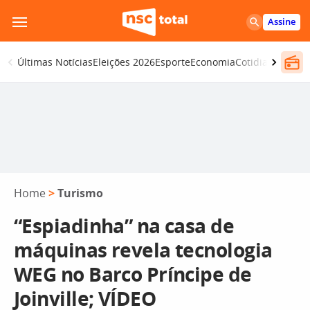
Pular
Assine
para
o
Últimas Notícias
Eleições 2026
Esporte
Economia
Cotidiano
Segur
conteúdo
Home
>
Turismo
“Espiadinha” na casa de
máquinas revela tecnologia
WEG no Barco Príncipe de
Joinville; VÍDEO