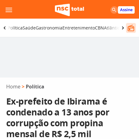
Pular
Assine
para
o
ança
Política
Saúde
Gastronomia
Entretenimento
CBN
Atlântida SC
conteúdo
Home
>
Política
Ex-prefeito de Ibirama é
condenado a 13 anos por
corrupção com propina
mensal de R$ 2,5 mil