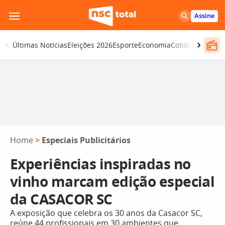
Pular
Assine
para
o
Últimas Notícias
Eleições 2026
Esporte
Economia
Cotidiano
Segur
conteúdo
Home
>
Especiais Publicitários
Experiências inspiradas no
vinho marcam edição especial
da CASACOR SC
A exposição que celebra os 30 anos da Casacor SC,
reúne 44 profissionais em 30 ambientes que