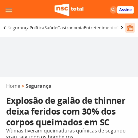
Pular
Assine
para
o
iano
Segurança
Política
Saúde
Gastronomia
Entretenimento
CBN
Atlânt
conteúdo
Home
>
Segurança
Explosão de galão de thinner
deixa feridos com 30% dos
corpos queimados em SC
Vítimas tiveram queimaduras químicas de segundo
grau, segundo os bombeiros