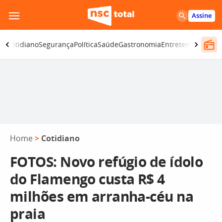
Pular
Assine
para
o
ia
Cotidiano
Segurança
Política
Saúde
Gastronomia
Entretenimento
C
conteúdo
Home
>
Cotidiano
FOTOS: Novo refúgio de ídolo
do Flamengo custa R$ 4
milhões em arranha-céu na
praia