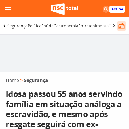
Pular
Assine
para
o
iano
Segurança
Política
Saúde
Gastronomia
Entretenimento
CBN
Atlânt
conteúdo
Home
>
Segurança
Idosa passou 55 anos servindo
família em situação análoga a
escravidão, e mesmo após
resgate seguirá com ex-