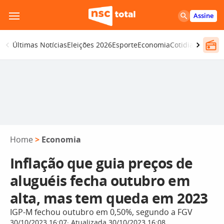
Pular
Assine
para
o
Últimas Notícias
Eleições 2026
Esporte
Economia
Cotidiano
Segur
conteúdo
Home
>
Economia
Inflação que guia preços de
aluguéis fecha outubro em
alta, mas tem queda em 2023
IGP-M fechou outubro em 0,50%, segundo a FGV
30/10/2023 16:07
Atualizada 30/10/2023 16:08