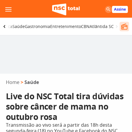
Pular
Assine
para
o
olítica
Saúde
Gastronomia
Entretenimento
CBN
Atlântida SC
conteúdo
Home
>
Saúde
Live do NSC Total tira dúvidas
sobre câncer de mama no
outubro rosa
Transmissão ao vivo será a partir das 18h desta
segunda-feira (18) no YouTube e Facebook do NSC