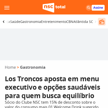
Pular
Assine
para
o
olítica
Saúde
Gastronomia
Entretenimento
CBN
Atlântida SC
conteúdo
Home
>
Gastronomia
Los Troncos aposta em menu
executivo e opções saudáveis
para quem busca equilíbrio
Sócio do Clube NSC tem 15% de desconto sobre o
valor do consumo mais 01 Welcome Drink sugerido