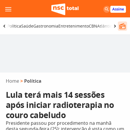
Pular
Assine
para
o
ança
Política
Saúde
Gastronomia
Entretenimento
CBN
Atlântida SC
conteúdo
Home
>
Política
Lula terá mais 14 sessões
após iniciar radioterapia no
couro cabeludo
Presidente passou por procedimento na manhã
desta segunda-feira (25); intervenção é vista como um