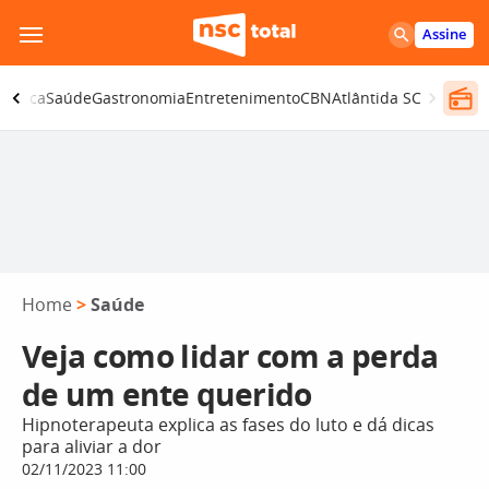
Pular
Assine
para
o
olítica
Saúde
Gastronomia
Entretenimento
CBN
Atlântida SC
conteúdo
Home
>
Saúde
Veja como lidar com a perda
de um ente querido
Hipnoterapeuta explica as fases do luto e dá dicas
para aliviar a dor
02/11/2023 11:00