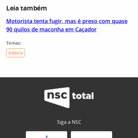
Leia também
Motorista tenta fugir, mas é preso com quase
90 quilos de maconha em Caçador
Temas:
Videira
Siga a NSC