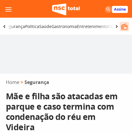
Pular
Assine
para
o
no
Segurança
Política
Saúde
Gastronomia
Entretenimento
CBN
Atlânti
conteúdo
Home
>
Segurança
Mãe e filha são atacadas em
parque e caso termina com
condenação do réu em
Videira