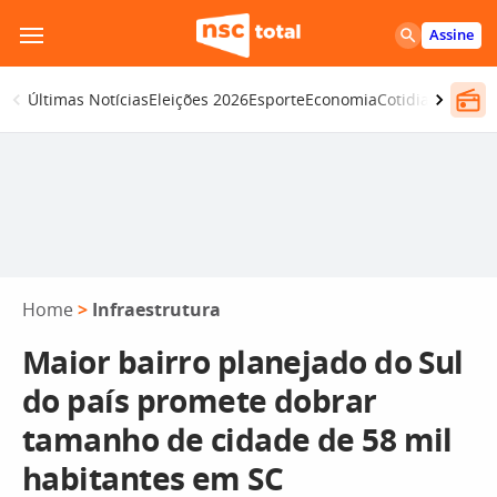
Pular
Assine
para
o
Últimas Notícias
Eleições 2026
Esporte
Economia
Cotidiano
Segur
conteúdo
Home
>
Infraestrutura
Maior bairro planejado do Sul
do país promete dobrar
tamanho de cidade de 58 mil
habitantes em SC