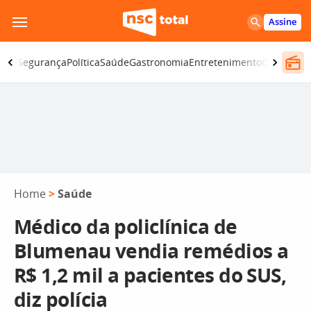
Pular
Assine
para
o
iano
Segurança
Política
Saúde
Gastronomia
Entretenimento
CBN
Atlânt
conteúdo
Home
>
Saúde
Médico da policlínica de
Blumenau vendia remédios a
R$ 1,2 mil a pacientes do SUS,
diz polícia