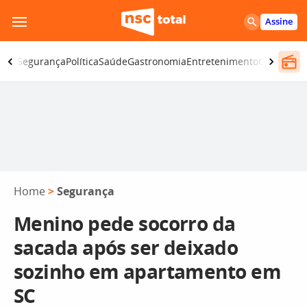
Pular
Assine
para
o
iano
Segurança
Política
Saúde
Gastronomia
Entretenimento
CBN
Atlânt
conteúdo
Home
>
Segurança
Menino pede socorro da
sacada após ser deixado
sozinho em apartamento em
SC