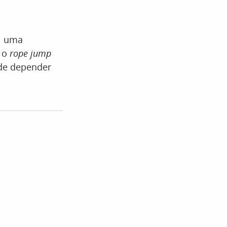
i uma
e o
rope jump
ade depender