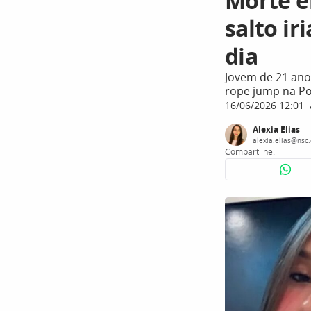
Morte e
salto ir
dia
Jovem de 21 an
rope jump na Po
16/06/2026 12:01
Alexia Elias
alexia.elias@nsc
Compartilhe: