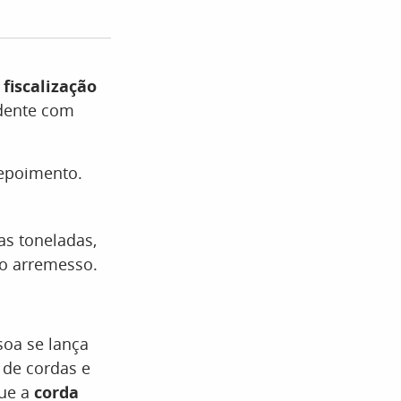
r
fiscalização
idente com
depoimento.
as toneladas,
o arremesso.
soa se lança
 de cordas e
que a
corda