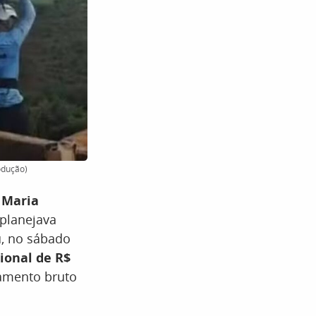
odução)
u
Maria
 planejava
, no sábado
ional de R$
ramento bruto