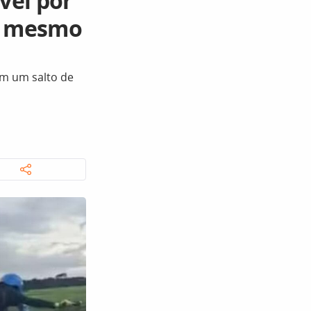
vel por
no mesmo
m um salto de