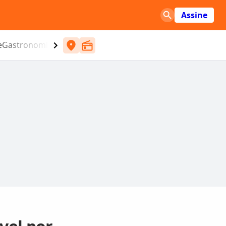
Assine
e
Gastronomia
Entretenimento
CBN
Atlântida SC