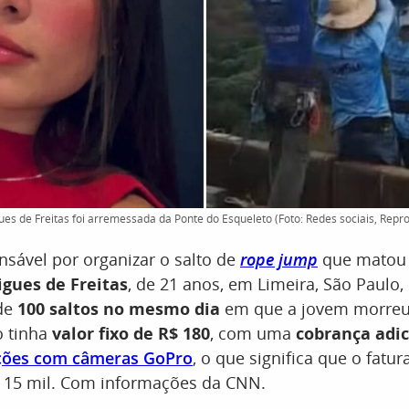
es de Freitas foi arremessada da Ponte do Esqueleto (Foto: Redes sociais, Repr
sável por organizar o salto de
rope jump
que mato
gues de Freitas
, de 21 anos, em Limeira, São Paulo,
de
100 saltos no mesmo dia
em que a jovem morreu
o tinha
valor fixo de R$ 180
, com uma
cobrança adic
ções com câmeras GoPro
, o que significa que o fatu
$ 15 mil. Com informações da CNN.