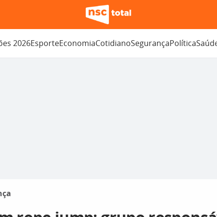
ções 2026
Esporte
Economia
Cotidiano
Segurança
Política
Saúd
nça