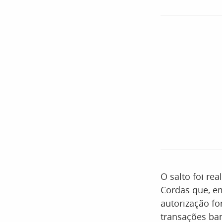
O salto foi re
Cordas que, e
autorização fo
transações ban