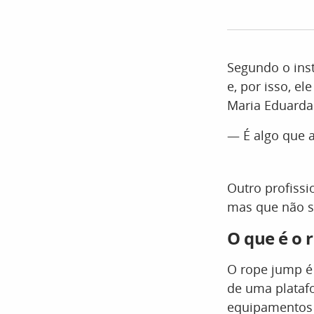
Segundo o inst
e, por isso, e
Maria Eduarda
— É algo que 
Outro profiss
mas que não s
O que é o 
O rope jump 
de uma platafo
equipamentos 