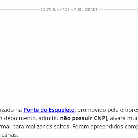
CONTINUA APÓS A PUBLICIDADE
alizado na
Ponte do Esqueleto
, promovido pela empre
m depoimento, admitiu
não possuir CNPJ
, alvará mu
rmal para realizar os saltos. Foram apreendidos com
cárias.