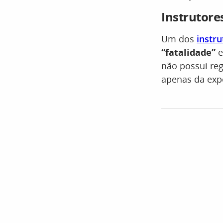
Instrutore
Um dos
instru
“fatalidade”
e
não possui reg
apenas da expe