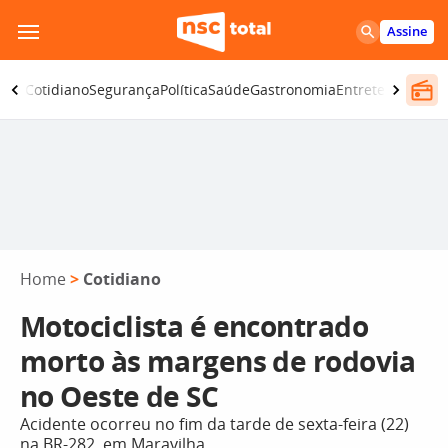
Pular
Assine
para
o
omia
Cotidiano
Segurança
Política
Saúde
Gastronomia
Entretenimento
conteúdo
Home
>
Cotidiano
Motociclista é encontrado
morto às margens de rodovia
no Oeste de SC
Acidente ocorreu no fim da tarde de sexta-feira (22)
na BR-282, em Maravilha