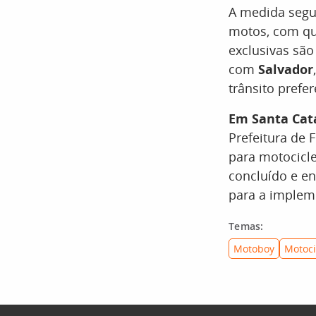
A medida seg
motos, com qua
exclusivas sã
com
Salvador
trânsito prefe
Em Santa Cata
Prefeitura de 
para motocicle
concluído e e
para a implem
Temas:
Motoboy
Motoci