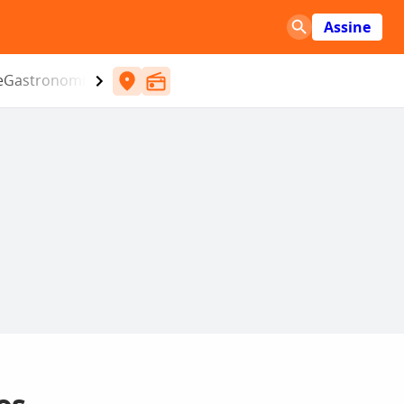
Assine
e
Gastronomia
Entretenimento
CBN
Atlântida SC