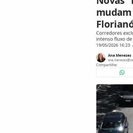
Novas “
mudam r
Florian
Corredores excl
intenso fluxo de
19/05/2026 16:23
Ana Menezes
ana.menezes@ns
Compartilhe: