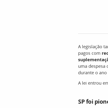
A legislação 
pagos com
re
suplementaç
uma despesa qu
durante o ano 
A lei entrou e
SP foi pio