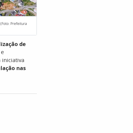
(Foto: Prefeitura
São José recebe 22 famílias por dias, conforme 
lização de
 e
iniciativa
ulação nas