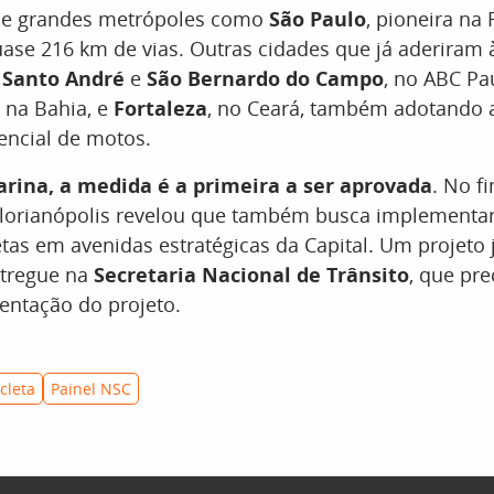
ue grandes metrópoles como
São Paulo
, pioneira na 
se 216 km de vias. Outras cidades que já aderiram à
o
Santo André
e
São Bernardo do Campo
, no ABC Pau
, na Bahia, e
Fortaleza
, no Ceará, também adotando a
rencial de motos.
rina, a medida é a primeira a ser aprovada
. No fi
Florianópolis revelou que também busca implementar 
tas em avenidas estratégicas da Capital. Um projeto j
ntregue na
Secretaria Nacional de Trânsito
, que pre
entação do projeto.
cleta
Painel NSC