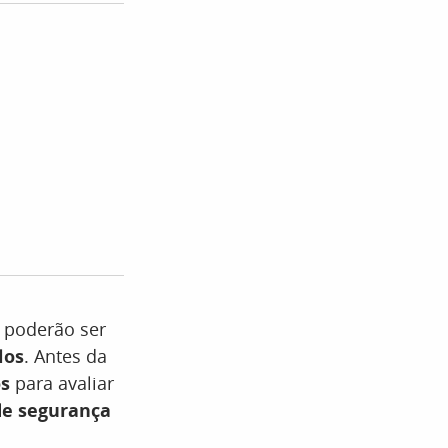
s
poderão ser
los
. Antes da
os
para avaliar
de segurança