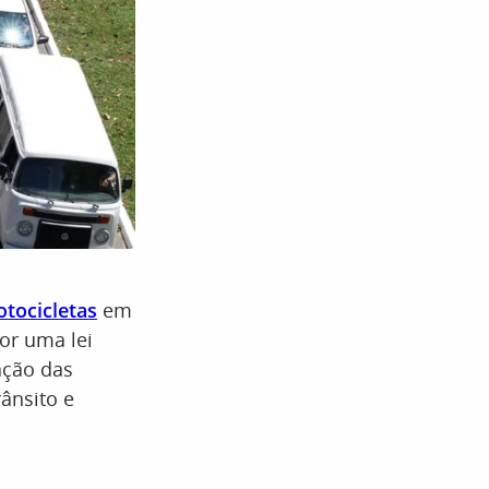
otocicletas
em
or uma lei
ação das
ânsito e