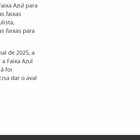
Faixa Azul para
s faixas
lista,
s faixas para
nal de 2025, a
a Faixa Azul
á foi
cisa dar o aval