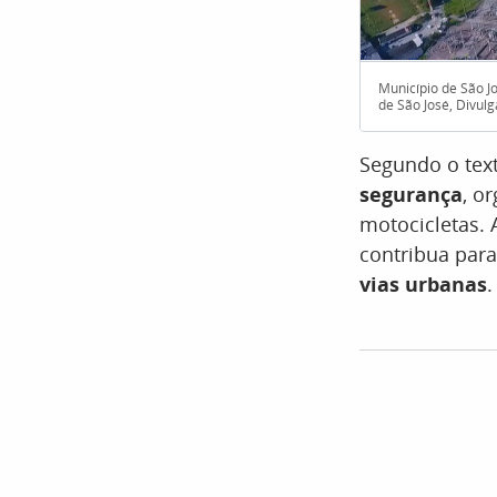
Município de São Jo
de São José, Divul
Segundo o text
segurança
, o
motocicletas.
contribua par
vias urbanas
.