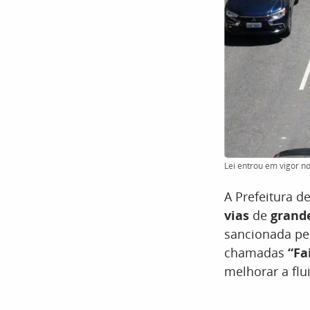
Lei entrou em vigor no
A Prefeitura d
vias
de
grande
sancionada pel
chamadas
“Fa
melhorar a flu