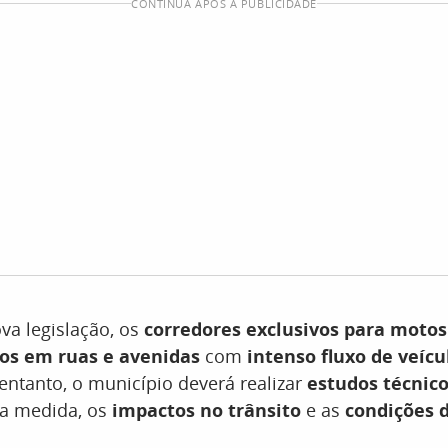
CONTINUA APÓS A PUBLICIDADE
a legislação, os
corredores exclusivos para moto
s em ruas e avenidas
com
intenso fluxo de veícu
 entanto, o município deverá realizar
estudos técnic
da medida, os
impactos no trânsito
e as
condições 