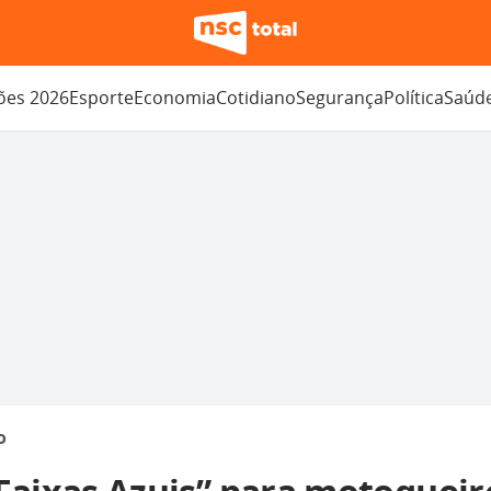
ções 2026
Esporte
Economia
Cotidiano
Segurança
Política
Saúd
o