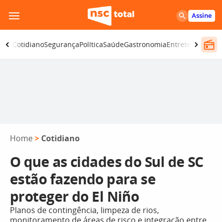
Pular
Assine
para
o
omia
Cotidiano
Segurança
Política
Saúde
Gastronomia
Entretenimento
conteúdo
Home
>
Cotidiano
O que as cidades do Sul de SC
estão fazendo para se
proteger do El Niño
Planos de contingência, limpeza de rios,
monitoramento de áreas de risco e integração entre