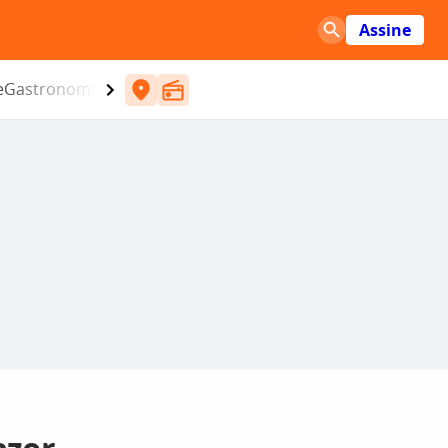
Assine
e
Gastronomia
Entretenimento
CBN
Atlântida SC