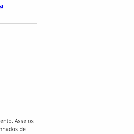
na
ento. Asse os
anhados de