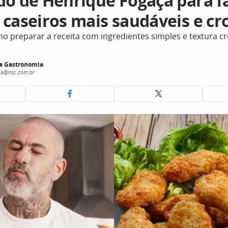
do de Henrique Fogaça para f
 caseiros mais saudáveis e cr
o preparar a receita com ingredientes simples e textura c
a Gastronomia
ia@nsc.com.br