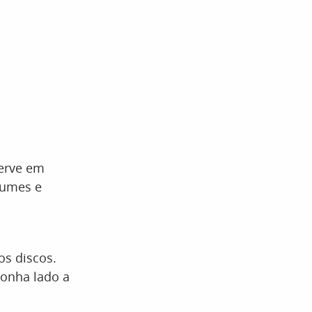
serve em
gumes e
os discos.
ponha lado a