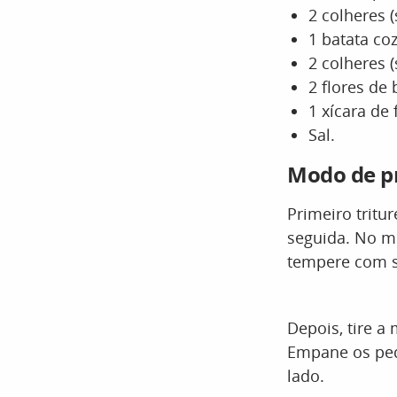
2 colheres 
1 batata coz
2 colheres 
2 flores de 
1 xícara de 
Sal.
Modo de p
Primeiro tritu
seguida. No m
tempere com s
Depois, tire 
Empane os peda
lado.