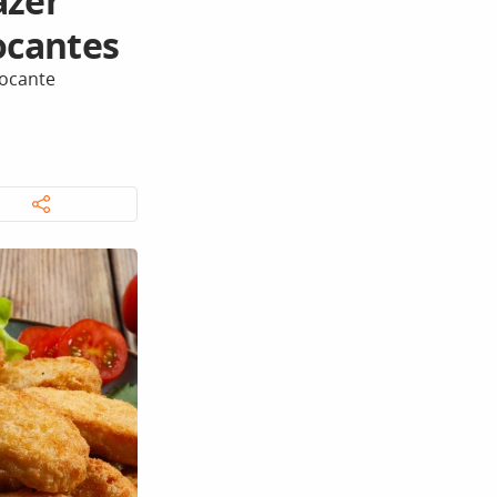
azer
ocantes
rocante