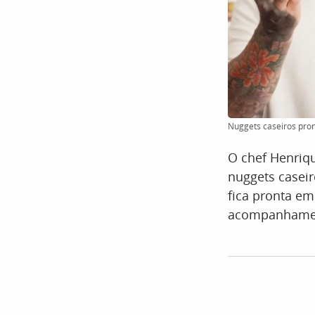
Nuggets caseiros pro
O chef Henriqu
nuggets caseir
fica pronta em
acompanhament