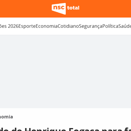
ções 2026
Esporte
Economia
Cotidiano
Segurança
Política
Saúd
nomia