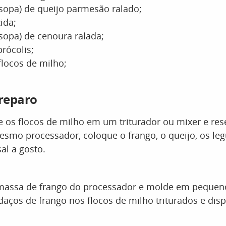
(sopa) de queijo parmesão ralado;
ida;
(sopa) de cenoura ralada;
brócolis;
flocos de milho;
reparo
re os flocos de milho em um triturador ou mixer e re
esmo processador, coloque o frango, o queijo, os le
al a gosto.
a massa de frango do processador e molde em pequen
ços de frango nos flocos de milho triturados e dis