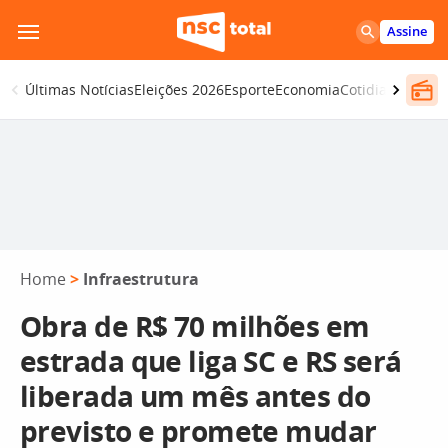
Pular
Assine
para
o
Últimas Notícias
Eleições 2026
Esporte
Economia
Cotidiano
Segur
conteúdo
Home
>
Infraestrutura
Obra de R$ 70 milhões em
estrada que liga SC e RS será
liberada um mês antes do
previsto e promete mudar