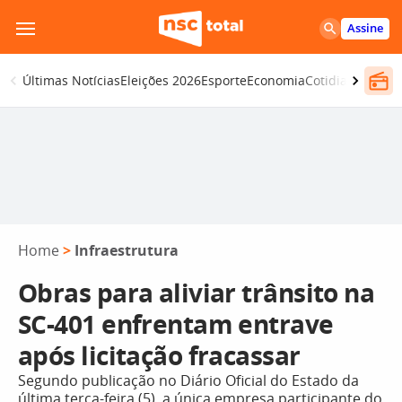
Pular
Assine
para
o
Últimas Notícias
Eleições 2026
Esporte
Economia
Cotidiano
Segur
conteúdo
Home
>
Infraestrutura
Obras para aliviar trânsito na
SC-401 enfrentam entrave
após licitação fracassar
Segundo publicação no Diário Oficial do Estado da
última terça-feira (5), a única empresa participante do