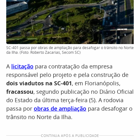
SC-401 passa por obras de ampliação para desafogar o trânsito no Norte
da Ilha. (Foto: Roberto Zacarias, Secom SC)
A
licitação
para contratação da empresa
responsável pelo projeto e pela construção de
dois viadutos na SC-401
, em Florianópolis,
fracassou
, segundo publicação no Diário Oficial
do Estado da última terça-feira (5). A rodovia
passa por
obras de ampliação
para desafogar o
trânsito no Norte da Ilha.
CONTINUA APÓS A PUBLICIDADE