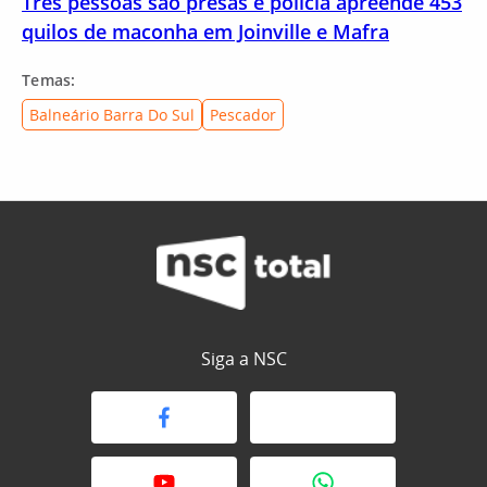
Três pessoas são presas e polícia apreende 453
quilos de maconha em Joinville e Mafra
Temas:
Balneário Barra Do Sul
Pescador
Siga a NSC