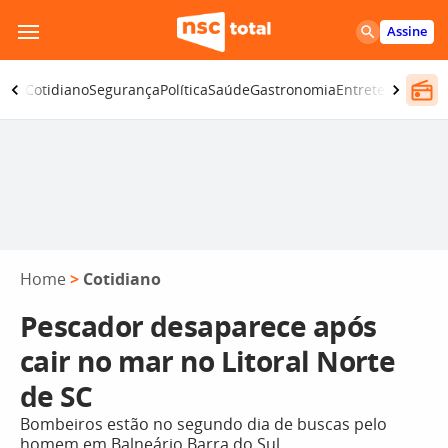
Pular
Assine
para
o
omia
Cotidiano
Segurança
Política
Saúde
Gastronomia
Entretenimento
conteúdo
Home
>
Cotidiano
Pescador desaparece após
cair no mar no Litoral Norte
de SC
Bombeiros estão no segundo dia de buscas pelo
homem em Balneário Barra do Sul