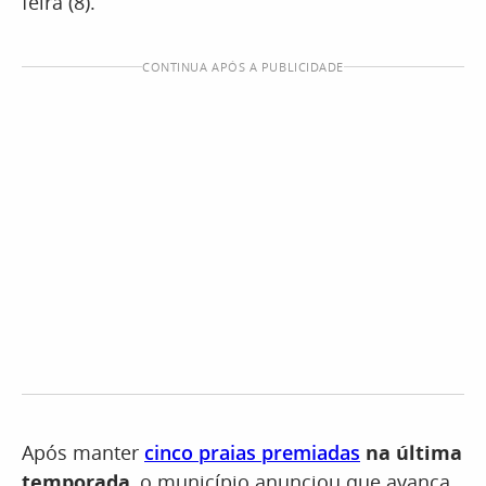
feira (8).
CONTINUA APÓS A PUBLICIDADE
Após manter
cinco praias premiadas
na última
temporada
, o município anunciou que avança