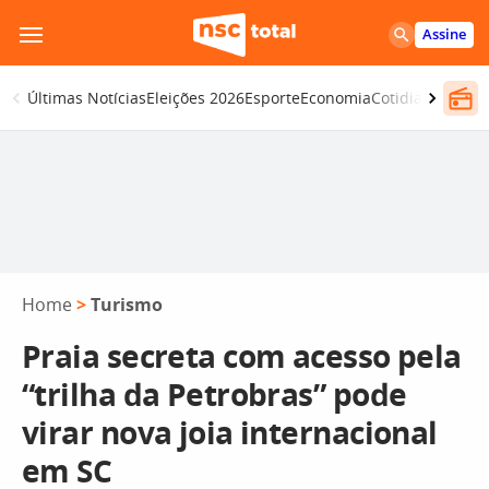
Pular
Assine
para
o
Últimas Notícias
Eleições 2026
Esporte
Economia
Cotidiano
Segur
conteúdo
Home
>
Turismo
Praia secreta com acesso pela
“trilha da Petrobras” pode
virar nova joia internacional
em SC