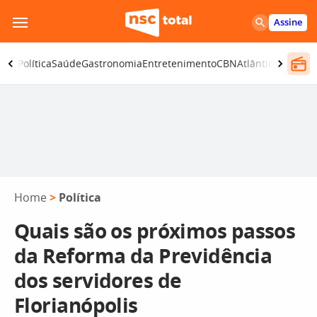
Pular
Assine
para
o
ança
Política
Saúde
Gastronomia
Entretenimento
CBN
Atlântida SC
conteúdo
Home
>
Política
Quais são os próximos passos
da Reforma da Previdência
dos servidores de
Florianópolis