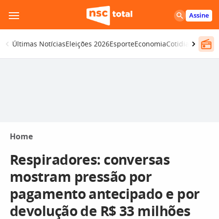
Pular
Assine
para
o
Últimas Notícias
Eleições 2026
Esporte
Economia
Cotidiano
Segur
conteúdo
Home
Respiradores: conversas
mostram pressão por
pagamento antecipado e por
devolução de R$ 33 milhões